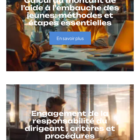
Calcul du montant de
l’aide à l’embauche des
jeunes: méthodes et
étapes essentielles
En savoir plus
Engagement de la
responsabilité du
dirigeant : critères et
procédures