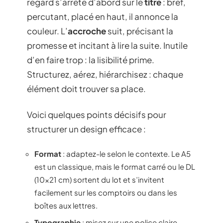
regard s’arrête d’abord sur le
titre
: bref,
percutant, placé en haut, il annonce la
couleur. L’
accroche
suit, précisant la
promesse et incitant à lire la suite. Inutile
d’en faire trop : la lisibilité prime.
Structurez, aérez, hiérarchisez : chaque
élément doit trouver sa place.
Voici quelques points décisifs pour
structurer un design efficace :
Format
: adaptez-le selon le contexte. Le A5
est un classique, mais le format carré ou le DL
(10×21 cm) sortent du lot et s’invitent
facilement sur les comptoirs ou dans les
boîtes aux lettres.
Typographie
: misez sur une police claire.